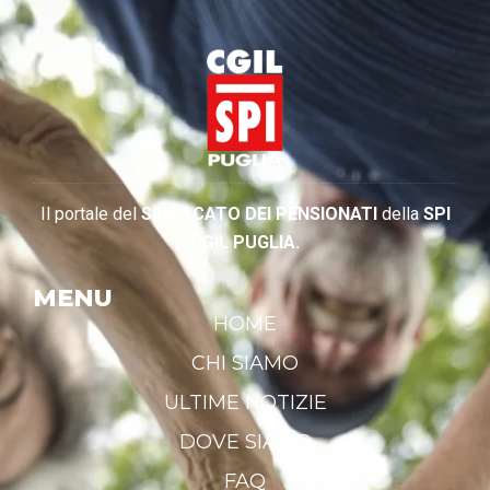
Il portale del
SINDACATO DEI PENSIONATI
della
SPI
CGIL PUGLIA.
MENU
HOME
CHI SIAMO
ULTIME NOTIZIE
DOVE SIAMO
FAQ