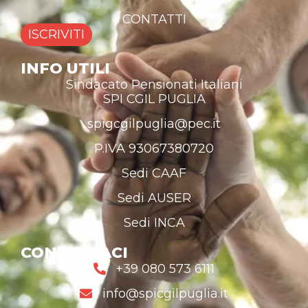
CONTATTI
ISCRIVITI
INFO UTILI
Sindacato Pensionati Italiani
SPI CGIL PUGLIA
spigcgilpuglia@pec.it
P.IVA 93067380720
Sedi CAAF
Sedi AUSER
Sedi INCA
CONTATTACI
+39 080 573 6111
info@spicgilpuglia.it