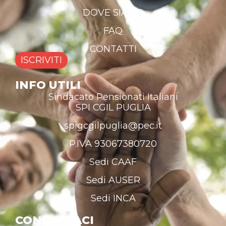
DOVE SIAMO
FAQ
CONTATTI
ISCRIVITI
INFO UTILI
Sindacato Pensionati Italiani
SPI CGIL PUGLIA
spigcgilpuglia@pec.it
P.IVA 93067380720
Sedi CAAF
Sedi AUSER
Sedi INCA
CONTATTACI