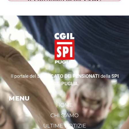
Il portale del
SINDACATO DEI PENSIONATI
della
SPI
CGIL PUGLIA.
MENU
HOME
CHI SIAMO
ULTIME NOTIZIE