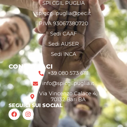
SPI CGIL PUGLIA
spigcgilpuglia@pec.it
P.IVA 93067380720
Sedi CAAF
Sedi AUSER
Sedi INCA
CONTATTACI
+39 080 573 6111
info@spicgilpuglia.it
Via Vincenzo Calace 4,
70132 Bari BA
SEGUICI SUI SOCIAL