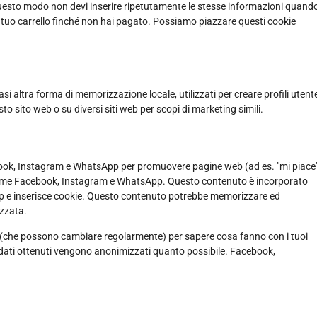
n questo modo non devi inserire ripetutamente le stesse informazioni quand
nel tuo carrello finché non hai pagato. Possiamo piazzare questi cookie
i altra forma di memorizzazione locale, utilizzati per creare profili utent
sto sito web o su diversi siti web per scopi di marketing simili.
book, Instagram e WhatsApp per promuovere pagine web (ad es. "mi piace"
rk come Facebook, Instagram e WhatsApp. Questo contenuto è incorporato
 e inserisce cookie. Questo contenuto potrebbe memorizzare ed
izzata.
rk (che possono cambiare regolarmente) per sapere cosa fanno con i tuoi
 dati ottenuti vengono anonimizzati quanto possibile. Facebook,