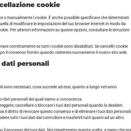
ncellazione cookie
e o manualmente i cookie. È anche possibile specificare che determinati
uella di modificare le impostazioni del tuo browser internet in modo da
kie. Per ulteriori informazioni su queste opzioni, consultare le istruzioni
are correttamente se tutti i cookie sono disabilitati. Se cancelli i cookie
po il consenso fornito quando visiterete nuovamente il nostro sito web.
i dati personali
onali sono necessari, cosa succede ad essi, quanto a lungo verranno
tuoi dati personali dei quali siamo a conoscenza.
 correggere, cancellare o bloccare i tuoi dati personali quando lo desideri.
hai il diritto di revocare questo consenso e di eliminare i tuoi dati personali
chiedere tutti i tuoi dati dal controllore e trasferirli tutti quanti ad un altro
verso il processo dei tuoi dati. Noi rispetteremo questa scelta, a meno che n