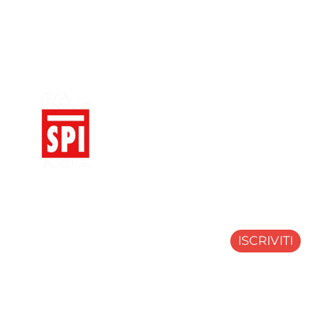
MENU
HOME
CHI SIAMO
ULTIME NOT
DOVE SIAM
Il portale del
SINDACATO DEI
FAQ
PENSIONATI
della
SPI CGIL
CONTATTI
PUGLIA.
ISCRIVITI
Copyright 2025 © SPI CGIL PUGLIA. Tutti i diritti sono ris