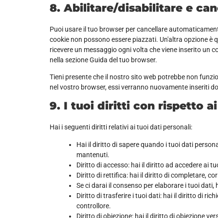
8. Abilitare/disabilitare e ca
Puoi usare il tuo browser per cancellare automaticament
cookie non possono essere piazzati. Un'altra opzione è q
ricevere un messaggio ogni volta che viene inserito un coo
nella sezione Guida del tuo browser.
Tieni presente che il nostro sito web potrebbe non funzion
nel vostro browser, essi verranno nuovamente inseriti do
9. I tuoi diritti con rispetto a
Hai i seguenti diritti relativi ai tuoi dati personali:
Hai il diritto di sapere quando i tuoi dati pers
mantenuti.
Diritto di accesso: hai il diritto ad accedere ai 
Diritto di rettifica: hai il diritto di completare,
Se ci darai il consenso per elaborare i tuoi dati, 
Diritto di trasferire i tuoi dati: hai il diritto di ri
controllore.
Diritto di obiezione: hai il diritto di obiezione 