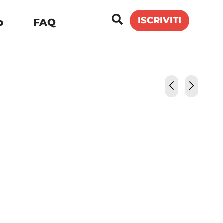
ISCRIVITI
o
FAQ
 (UE)