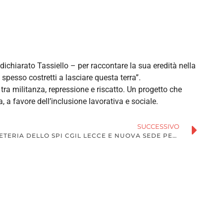
dichiarato Tassiello – per raccontare la sua eredità nella
pesso costretti a lasciare questa terra”.
tra militanza, repressione e riscatto. Un progetto che
, a favore dell’inclusione lavorativa e sociale.
SUCCESSIVO
NUOVO INGRESSO NELLA SEGRETERIA DELLO SPI CGIL LECCE E NUOVA SEDE PER LA CAMERA DEL LAVORO DI GALATINA
ACI
73 6111