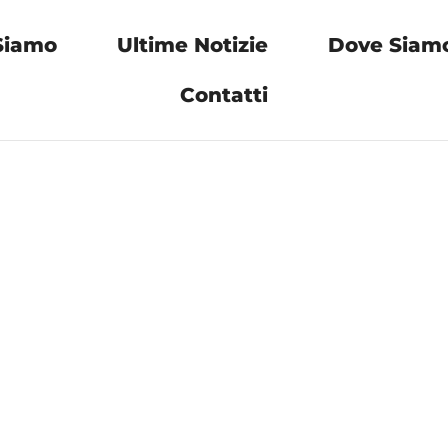
Siamo
Ultime Notizie
Dove Siam
Contatti
MMINO CON
i
I VITTORIO” –
 A CERIGNOL