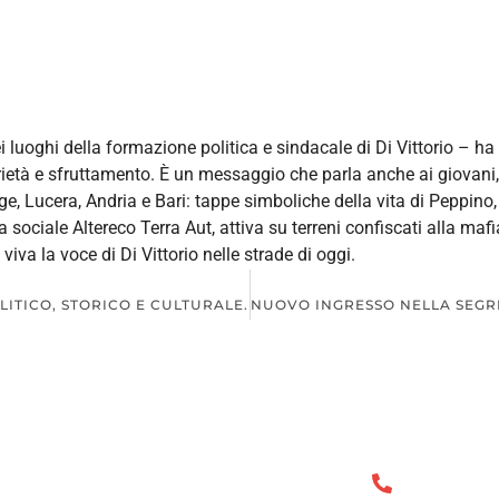
luoghi della formazione politica e sindacale di Di Vittorio – ha 
età e sfruttamento. È un messaggio che parla anche ai giovani, s
, Lucera, Andria e Bari: tappe simboliche della vita di Peppino, 
ociale Altereco Terra Aut, attiva su terreni confiscati alla mafia
va la voce di Di Vittorio nelle strade di oggi.
LITICO, STORICO E CULTURALE.
INFO UTILI
CONTATT
Sindacato Pensionati
+39 080 5