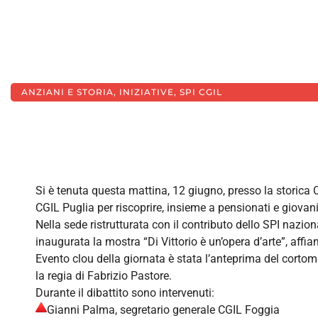
IL NUOV
DELLO SPI
ANZIANI E STORIA
,
INIZIATIVE
,
SPI CGIL
Si è tenuta questa mattina, 12 giugno, presso la storica
CGIL Puglia per riscoprire, insieme a pensionati e giovani,
Nella sede ristrutturata con il contributo dello SPI nazion
inaugurata la mostra “Di Vittorio è un’opera d’arte”, affi
Evento clou della giornata è stata l’anteprima del corto
la regia di Fabrizio Pastore.
Durante il dibattito sono intervenuti:
Gianni Palma, segretario generale CGIL Foggia