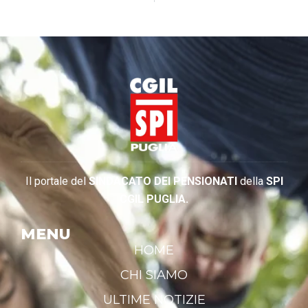
Il portale del
SINDACATO DEI PENSIONATI
della
SPI
CGIL PUGLIA.
MENU
HOME
CHI SIAMO
ULTIME NOTIZIE