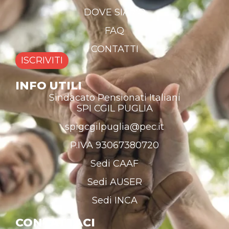
DOVE SIAMO
FAQ
CONTATTI
ISCRIVITI
INFO UTILI
Sindacato Pensionati Italiani
SPI CGIL PUGLIA
spigcgilpuglia@pec.it
P.IVA 93067380720
Sedi CAAF
Sedi AUSER
Sedi INCA
CONTATTACI