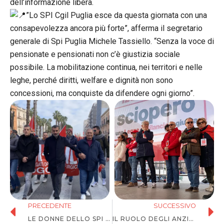
dell’informazione libera.
”Lo SPI Cgil Puglia esce da questa giornata con una
consapevolezza ancora più forte”, afferma il segretario
generale di Spi Puglia Michele Tassiello. “Senza la voce di
pensionate e pensionati non c’è giustizia sociale
possibile. La mobilitazione continua, nei territori e nelle
leghe, perché diritti, welfare e dignità non sono
concessioni, ma conquiste da difendere ogni giorno”.
PRECEDENTE
SUCCESSIVO
LE DONNE DELLO SPI PUGLIA: “NO A UNA LEGGE DI BILANCIO CHE CI PENALIZZA”.
IL RUOLO DEGLI ANZIANI NELLA SOCIETÀ E NEL SINDACATO