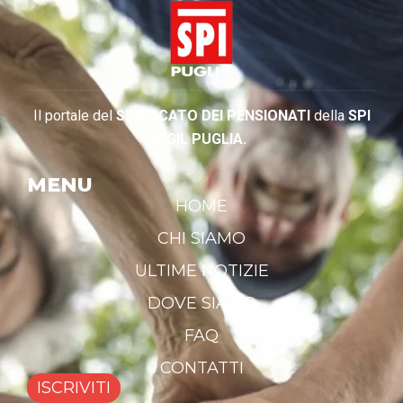
Il portale del
SINDACATO DEI PENSIONATI
della
SPI
CGIL PUGLIA.
MENU
HOME
CHI SIAMO
ULTIME NOTIZIE
DOVE SIAMO
FAQ
CONTATTI
ISCRIVITI