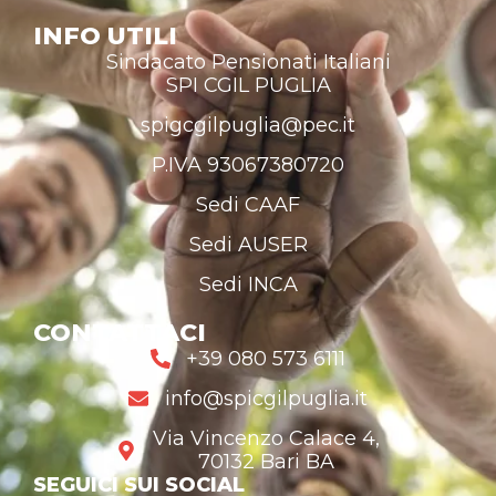
INFO UTILI
Sindacato Pensionati Italiani
SPI CGIL PUGLIA
spigcgilpuglia@pec.it
P.IVA 93067380720
Sedi CAAF
Sedi AUSER
Sedi INCA
CONTATTACI
+39 080 573 6111
info@spicgilpuglia.it
Via Vincenzo Calace 4,
70132 Bari BA
SEGUICI SUI SOCIAL